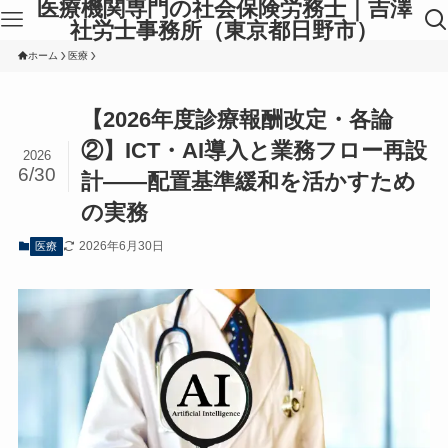
医療機関専門の社会保険労務士｜吉澤
社労士事務所（東京都日野市）
ホーム
医療
【2026年度診療報酬改定・各論
②】ICT・AI導入と業務フロー再設
2026
6/30
計——配置基準緩和を活かすため
の実務
2026年6月30日
医療