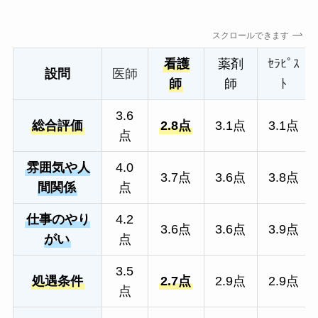
スクロールできます
看護
薬剤
ｾﾗﾋﾟｽ
設問
医師
師
師
ﾄ
3.6
総合評価
2.8点
3.1点
3.1点
点
雰囲気や人
4.0
3.7点
3.6点
3.8点
間関係
点
仕事のやり
4.2
3.6点
3.6点
3.9点
がい
点
3.5
処遇条件
2.7点
2.9点
2.9点
点