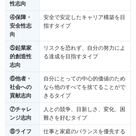
性志向
④保障・
安全で安定したキャリア構築を目
安全性志
指すタイプ
向
⑤起業家
リスクを恐れず、自分の努力によ
的創造性
る達成を目指すタイプ
志向
⑥他者・
自分にとっての中心的価値のため
社会への
なら他のすべてを捨てることがで
貢献志向
きるタイプ
⑦チャレ
人との競争、目新しさ、変化、困
ンジ志向
難さを好むタイプ
⑧ライフ
仕事と家庭のバランスを優先する