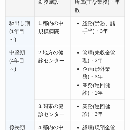
勤務施設
所属(主な業務)・年
数
駆出し期
1.都内の中
総務(労務、諸
手当)・3年
(1年目
規模病院
～)
中堅期
2.地方の健
管理(未収金管
理)・2年
(4年目
診センター
～)
企画(渉外業
務)・3年
業務(巡回健
診)・1年
3.関東の健
業務(巡回健
診)・3年
診センター
係長期
4.都内の中
経理(現預金管